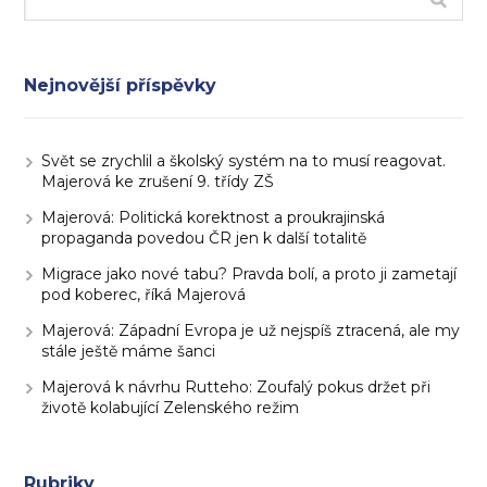
Nejnovější příspěvky
Svět se zrychlil a školský systém na to musí reagovat.
Majerová ke zrušení 9. třídy ZŠ
Majerová: Politická korektnost a proukrajinská
propaganda povedou ČR jen k další totalitě
Migrace jako nové tabu? Pravda bolí, a proto ji zametají
pod koberec, říká Majerová
Majerová: Západní Evropa je už nejspíš ztracená, ale my
stále ještě máme šanci
Majerová k návrhu Rutteho: Zoufalý pokus držet při
životě kolabující Zelenského režim
Rubriky