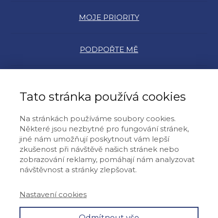
MOJE PRIORITY
PODPOŘTE MĚ
MŮJ PŘÍBĚH
Tato stránka používá cookies
VIDEOROZHOVORY
Na stránkách používáme soubory cookies.
Některé jsou nezbytné pro fungování stránek,
jiné nám umožňují poskytnout vám lepší
NEWS
zkušenost při návštěvě našich stránek nebo
zobrazování reklamy, pomáhají nám analyzovat
návštěvnost a stránky zlepšovat.
ZZOÚ
Nastavení cookies
KONTAKT
Odmítnout vše