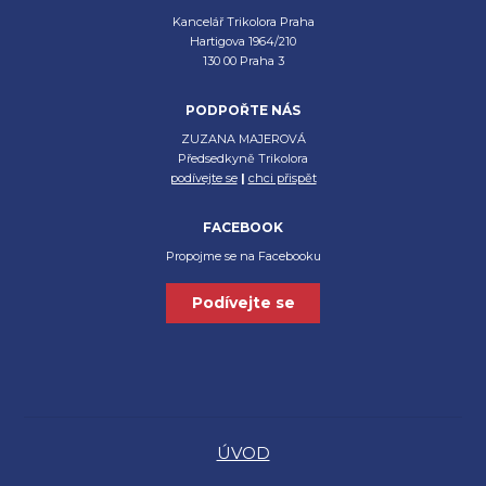
Kancelář Trikolora Praha
Hartigova 1964/210
130 00 Praha 3
PODPOŘTE NÁS
ZUZANA MAJEROVÁ
Předsedkyně Trikolora
podívejte se
|
chci přispět
FACEBOOK
Propojme se na Facebooku
Podívejte se
ÚVOD