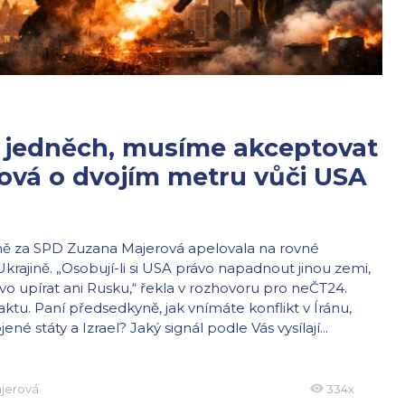
 jedněch, musíme akceptovat
rová o dvojím metru vůči USA
ně za SPD Zuzana Majerová apelovala na rovné
Ukrajině. „Osobují-li si USA právo napadnout jinou zemi,
rávo upírat ani Rusku,“ řekla v rozhovoru pro neČT24.
aktu. Paní předsedkyně, jak vnímáte konflikt v Íránu,
né státy a Izrael? Jaký signál podle Vás vysílají...
jerová
334x