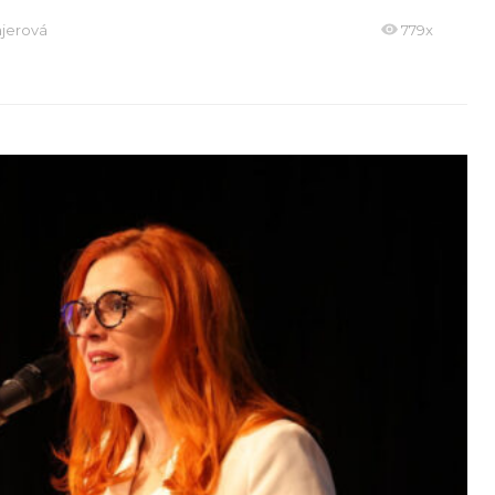
jerová
779x