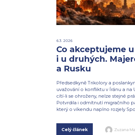
6.3. 2026
Co akceptujeme u
i u druhých. Maje
a Rusku
Předsedkyně Trikolory a poslanky
uvažování o konfliktu v Íránu a na 
cítí-li se ohroženy, nelze stejné p
Potvrdila i odmítnutí migračního p
který o víkendu naplno rozjely Spoje
Celý článek
Zuzana Ma