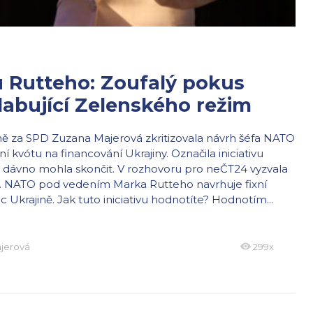
 Rutteho: Zoufalý pokus
olabující Zelenského režim
ně za SPD Zuzana Majerová zkritizovala návrh šéfa NATO
í kvótu na financování Ukrajiny. Označila iniciativu
ž dávno mohla skončit. V rozhovoru pro neČT24 vyzvala
u. NATO pod vedením Marka Rutteho navrhuje fixní
Ukrajině. Jak tuto iniciativu hodnotíte? Hodnotím...
jerová
299x