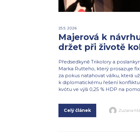
25.5. 2026
Majerová k návrhu
držet při životě k
Předsedkyně Trikolory a poslanky
Marka Rutteho, který prosazuje fixn
za pokus natahovat válku, která u
k diplomatickému řešení konflikt
kvótu ve výši 0,25 % HDP na pomoc 
Celý článek
Zuzana Ma