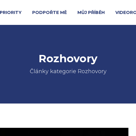
PRIORITY
PODPOŘTE MĚ
MŮJ PŘÍBĚH
VIDEOR
Rozhovory
Články kategorie Rozhovory