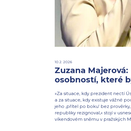
10.2. 2026
Zuzana Majerová:
osobností, které 
»Za situace, kdy prezident nectí Ús
a za situace, kdy existuje vážné 
jeho ‚přítel po boku‘ bez prověrky
republiky rezignoval,« stojí v usnes
víkendovém sněmu v pražských Mod