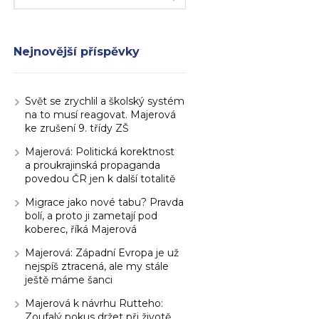
Nejnovější příspěvky
Svět se zrychlil a školský systém
na to musí reagovat. Majerová
ke zrušení 9. třídy ZŠ
Majerová: Politická korektnost
a proukrajinská propaganda
povedou ČR jen k další totalitě
Migrace jako nové tabu? Pravda
bolí, a proto ji zametají pod
koberec, říká Majerová
Majerová: Západní Evropa je už
nejspíš ztracená, ale my stále
ještě máme šanci
Majerová k návrhu Rutteho:
Zoufalý pokus držet při životě