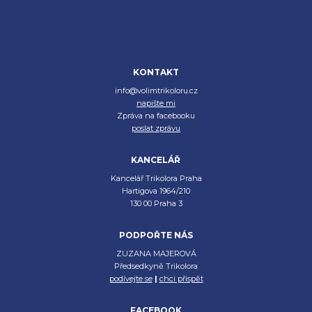
KONTAKT
info@volimtrikoloru.cz
napište mi
Zpráva na facebooku
poslat zprávu
KANCELÁŘ
Kancelář Trikolora Praha
Hartigova 1964/210
130 00 Praha 3
PODPOŘTE NÁS
ZUZANA MAJEROVÁ
Předsedkyně Trikolora
podívejte se
|
chci přispět
FACEBOOK