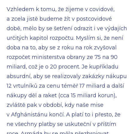
Vzhledem k tomu, že žijeme v covidové,
a zcela jistě budeme žít v postcovidové
době, mělo by se šetření odrazit i ve výdajích
určitých kapitol rozpočtu. Myslím si, že není
doba na to, aby se z roku na rok zvyšoval
rozpočet ministerstva obrany ze 75 na 90
miliard, což je o 20 procent. Je kupříkladu
absurdní, aby se realizovaly zakázky nákupu
12 vrtulníků za cenu téměř 17 miliard a další
nákupy děl a raket (cca 15 miliard korun),
zvláště pak v období, kdy naše mise
v Afghánistánu končí. A platí to i přesto, že
ne všechny platby se uskuteční v příštím
roce. Armáda by se měla přezbrojovat