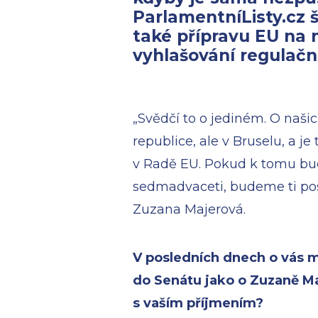
ParlamentníListy.cz 
také přípravu EU na
vyhlašování regulačn
„Svědčí to o jediném. O naš
republice, ale v Bruselu, a je
v Radě EU. Pokud k tomu bud
sedmadvaceti, budeme ti posl
Zuzana Majerová.
V posledních dnech o vás m
do Senátu jako o Zuzaně M
s vaším příjmením?