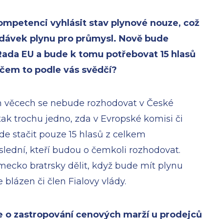
ompetenci vyhlásit stav plynové nouze, což
dávek plynu pro průmysl. Nově bude
ada EU a bude k tomu potřebovat 15 hlasů
čem to podle vás svědčí?
ch věcech se nebude rozhodovat v České
 tak trochu jedno, zda v Evropské komisi či
e stačit pouze 15 hlasů z celkem
lední, kteří budou o čemkoli rozhodovat.
ecko bratrsky dělit, když bude mít plynu
blázen či člen Fialovy vlády.
je o zastropování cenových marží u prodejců