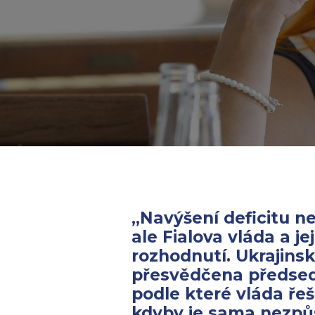
„Navýšení deficitu n
ale Fialova vláda a j
rozhodnutí. Ukrajinsk
přesvědčena předsed
podle které vláda řeš
kdyby je sama nezpůs