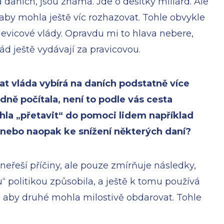
aních, jsou známá. Jde o desítky miliard. Ale
, aby mohla ještě víc rozhazovat. Tohle obvykle
ž levicové vlády. Opravdu mi to hlava nebere,
ád ještě vydávají za pravicovou.
at vláda vybírá na daních podstatně více
ně počítala, není to podle vás cesta
hla „přetavit“ do pomoci lidem například
 nebo naopak ke snížení některých daní?
neřeší příčiny, ale pouze zmírňuje následky,
“ politikou způsobila, a ještě k tomu používá
, aby druhé mohla milostivě obdarovat. Tohle