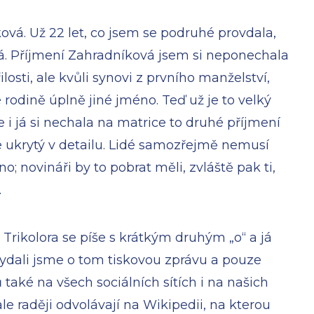
ová. Už 22 let, co jsem se podruhé provdala,
á. Příjmení Zahradníková jsem si neponechala
losti, ale kvůli synovi z prvního manželství,
rodině úplně jiné jméno. Teď už je to velký
e i já si nechala na matrice to druhé příjmení
je ukrytý v detailu. Lidé samozřejmě nemusí
no; novináři by to pobrat měli, zvláště pak ti,
.
: Trikolora se píše s krátkým druhým „o“ a já
vydali jsme o tom tiskovou zprávu a pouze
také na všech sociálních sítích i na našich
le raději odvolávají na Wikipedii, na kterou