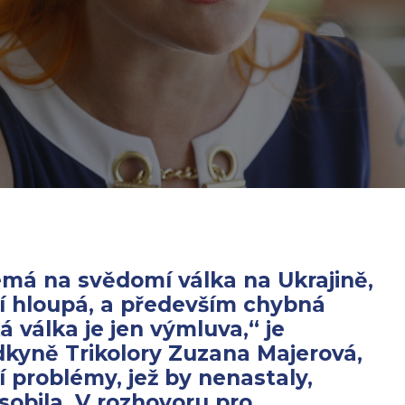
emá na svědomí válka na Ukrajině,
ejí hloupá, a především chybná
á válka je jen výmluva,“ je
kyně Trikolory Zuzana Majerová,
í problémy, jež by nenastaly,
obila. V rozhovoru pro