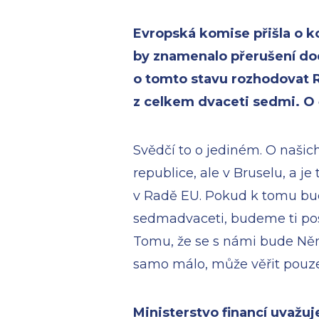
Evropská komise přišla o k
by znamenalo přerušení do
o tomto stavu rozhodovat R
z celkem dvaceti sedmi. O 
Svědčí to o jediném. O naši
republice, ale v Bruselu, a je
v Radě EU. Pokud k tomu bud
sedmadvaceti, budeme ti pos
Tomu, že se s námi bude Něm
samo málo, může věřit pouze 
Ministerstvo financí uvažu