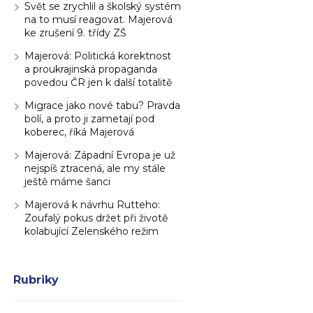
Svět se zrychlil a školský systém
na to musí reagovat. Majerová
ke zrušení 9. třídy ZŠ
Majerová: Politická korektnost
a proukrajinská propaganda
povedou ČR jen k další totalitě
Migrace jako nové tabu? Pravda
bolí, a proto ji zametají pod
koberec, říká Majerová
Majerová: Západní Evropa je už
nejspíš ztracená, ale my stále
ještě máme šanci
Majerová k návrhu Rutteho:
Zoufalý pokus držet při životě
kolabující Zelenského režim
Rubriky