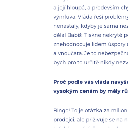
a její hloupá, a především ch
výmluva. Vláda řeší problémy
nenastaly, kdyby je sama nez
dělal Babiš. Tiskne nekryté p
znehodnocuje lidem úspory a 
a vnoučata. Je to nebezpečn
bych pro to určitě nikdy nezv
Proč podle vás vláda navyš
vysokým cenám by měly růs
Bingo! To je otázka za milio
prodejci, ale přiživuje se na ni