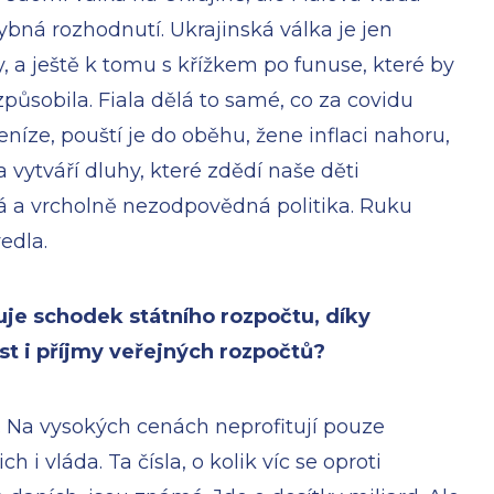
ybná rozhodnutí. Ukrajinská válka je jen
, a ještě k tomu s křížkem po funuse, které by
působila. Fiala dělá to samé, co za covidu
eníze, pouští je do oběhu, žene inflaci nahoru,
vytváří dluhy, které zdědí naše děti
á a vrcholně nezodpovědná politika. Ruku
edla.
uje schodek státního rozpočtu, díky
t i příjmy veřejných rozpočtů?
n. Na vysokých cenách neprofitují pouze
ch i vláda. Ta čísla, o kolik víc se oproti