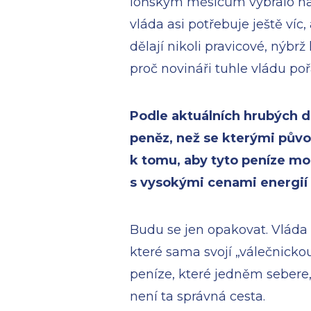
loňským měsícům vybralo na d
vláda asi potřebuje ještě víc
dělají nikoli pravicové, nýbr
proč novináři tuhle vládu poř
Podle aktuálních hrubých d
peněz, než se kterými původ
k tomu, aby tyto peníze mo
s vysokými cenami energií
Budu se jen opakovat. Vláda 
které sama svojí „válečnickou
peníze, které jedněm sebere
není ta správná cesta.