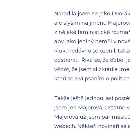
Narodila jsem se jako Dvořák
ale slyším na jméno Majerov
z nějaké feministické rozmaři
aby jako jediný neměl v nové 
kluk, nedávno se oženil, takž
odstranit. Říká se, že ďábel 
vědět, že jsem si zkrátila jmé
kteří se živí psaním o politice
Takže ještě jednou, asi posté
jsem jen Majerová. Ostatně 
Majerová už jsem pár měsíců 
webech. Někteří novináři se a