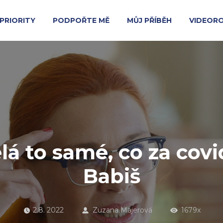
PRIORITY
PODPOŘTE MĚ
MŮJ PŘÍBĚH
VIDEOR
ělá to samé, co za covi
Babiš
2.8. 2022
Zuzana Majerová
1679x