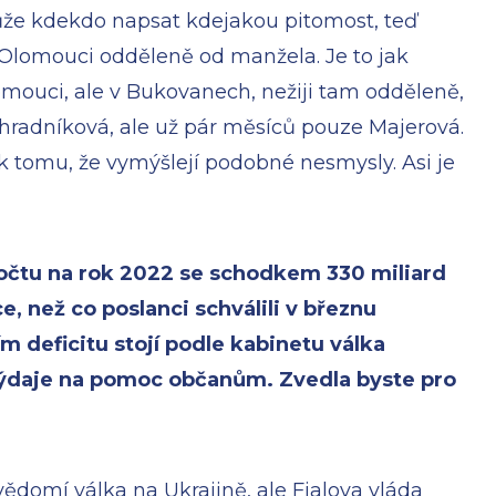
e kdekdo napsat kdejakou pitomost, teď
v Olomouci odděleně od manžela. Je to jak
lomouci, ale v Bukovanech, nežiji tam odděleně,
radníková, ale už pár měsíců pouze Majerová.
k tomu, že vymýšlejí podobné nesmysly. Asi je
počtu na rok 2022 se schodkem 330 miliard
ce, než co poslanci schválili v březnu
m deficitu stojí podle kabinetu válka
 výdaje na pomoc občanům. Zvedla byste pro
ědomí válka na Ukrajině, ale Fialova vláda