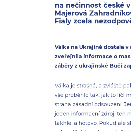
na nečinnost české 
Majerová Zahradníkov
Fialy zcela nezodpov
Válka na Ukrajině dostala 
zveřejnila informace o masa
záběry z ukrajinské Buči z
Válka je strašná, a zvláště pa
vše proběhlo tak, jak to líčí
strana zásadní odsouzení. Jenž
jeden informační zdroj, ten 
takhle, a hotovo. Pokud ale 