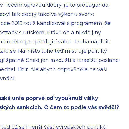
nt v něčem opravdu dobrý, je to propaganda,
nebyl tak dobrý také ve výkonu svého
oce 2019 totiž kandidoval s programem, že
vztahy s Ruskem. Právě on a nikdo jiný
 udělat pro předejití válce. Třeba naplnit
lo se. Namísto toho teď mistruje politiky
í špatně. Snad jen rakouští a izraelští poslanci
echali líbit. Ale abych odpověděla na vaši
vnání.
opská unie poprvé od vypuknutí války
uských sankcích. O čem to podle vás svědčí?
 teď už se menší část evropských politiků,