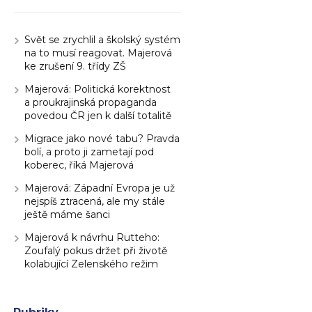
Svět se zrychlil a školský systém
na to musí reagovat. Majerová
ke zrušení 9. třídy ZŠ
Majerová: Politická korektnost
a proukrajinská propaganda
povedou ČR jen k další totalitě
Migrace jako nové tabu? Pravda
bolí, a proto ji zametají pod
koberec, říká Majerová
Majerová: Západní Evropa je už
nejspíš ztracená, ale my stále
ještě máme šanci
Majerová k návrhu Rutteho:
Zoufalý pokus držet při životě
kolabující Zelenského režim