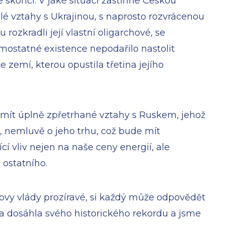
 skončí. V jaké situaci zastihne Českou
é vztahy s Ukrajinou, s naprosto rozvrácenou
 rozkradli její vlastní oligarchové, se
samostatné existence nepodařilo nastolit
e zemí, kterou opustila třetina jejího
mít úplně zpřetrhané vztahy s Ruskem, jehož
, nemluvě o jeho trhu, což bude mít
í vliv nejen na naše ceny energií, ale
 ostatního.
alovy vlády prozíravé, si každý může odpovědět
a dosáhla svého historického rekordu a jsme