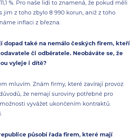
e 11,1 %. Pro naše lidi to znamená, že pokud měli
es jim z toho zbylo 8 990 korun, aniž z toho
známe inflaci z března.
í dopad také na nemálo českých firem, kteří
dodavatele či odběratele. Neobáváte se, že
ou vyleje i dítě?
em mluvím. Znám firmy, které zavírají provoz
 důvodů, že nemají suroviny potřebné pro
emožnosti vyvážet ukončením kontraktů.
.
epublice působí řada firem, které mají