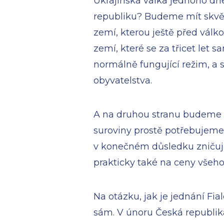
Ukrajinská válka jednoho dne
republiku? Budeme mít skvěl
zemí, kterou ještě před válkou
zemí, které se za třicet let 
normálně fungující režim, a s
obyvatelstva.
A na druhou stranu budeme 
suroviny prostě potřebujeme
v konečném důsledku zničujíc
prakticky také na ceny všeho
Na otázku, jak je jednání Fi
sám. V únoru Česká republik