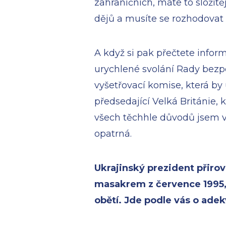
zahraničních, máte to složitěj
dějů a musíte se rozhodovat
A když si pak přečtete infor
urychlené svolání Rady bezp
vyšetřovací komise, která by 
předsedající Velká Británie,
všech těchhle důvodů jsem v
opatrná.
Ukrajinský prezident přirov
masakrem z července 1995, 
obětí. Jde podle vás o adek