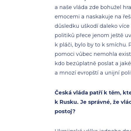
a naše vláda zde bohužel hr
emocemi a naskakuje na řeš
důsledku uškodí daleko více
politiků přece jenom ještě u
k pláči, bylo by to k smíchu. 
pomoci vůbec nemohla existov
kdo bezúplatně poslat a jak
a mnozí evropští a unijní poli
Česká vláda patří k těm, kt
k Rusku. Je správné, že vlá
postoj?