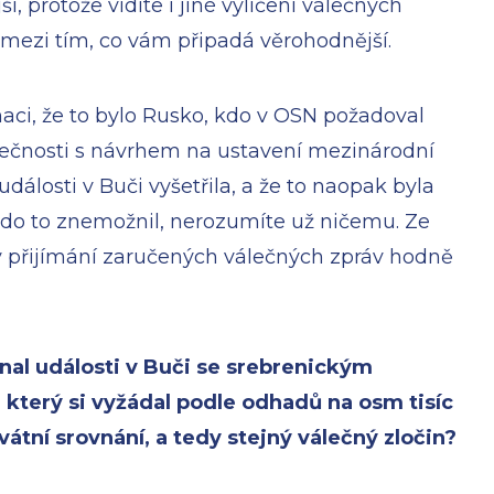
ší, protože vidíte i jiné vylíčení válečných
 mezi tím, co vám připadá věrohodnější.
maci, že to bylo Rusko, kdo v OSN požadoval
ečnosti s návrhem na ustavení mezinárodní
události v Buči vyšetřila, a že to naopak byla
 kdo to znemožnil, nerozumíte už ničemu. Ze
 přijímání zaručených válečných zpráv hodně
nal události v Buči se srebrenickým
který si vyžádal podle odhadů na osm tisíc
vátní srovnání, a tedy stejný válečný zločin?