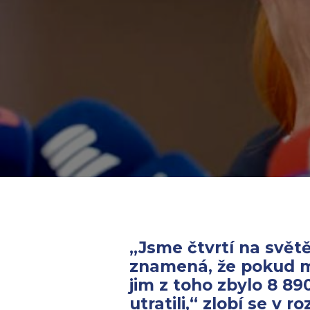
„Jsme čtvrtí na světě 
znamená, že pokud mě
jim z toho zbylo 8 89
utratili,“ zlobí se v 