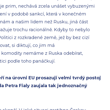
aje prim, nechává zcela unášet vybuzenými
ení v podobě sankcí, která v konečném
 nám a našim lidem než Rusku, jiná část
važuje trochu racionálně. Kdyby to nebylo
Politici z rozkradené země, jež by bez cizí
at, si diktují, co jim má
é komodity nemáme z Ruska odebírat,
tici podle toho panáčkují.
eří na úrovni EU prosazují velmi tvrdý postoj
da Petra Fialy zaujala tak jednoznačný