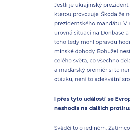
Jestli je ukrajinský prezide
kterou provozuje. Škoda že 
prezidentského mandátu. V r
urovná situaci na Donbase a 
toho tedy mohl opravdu hodně
minské dohody. Bohužel nesta
celého světa, co všechno dělaj
a maďarský premiér si to nen
otázku, není to adekvátní sro
I přes tyto události se Evr
neshodla na dalších protir
Svědčí to o jediném. Zatímco