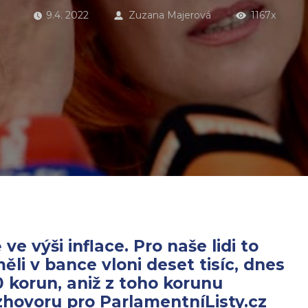
9.4. 2022
Zuzana Majerová
1167x
ve výši inflace. Pro naše lidi to
li v bance vloni deset tisíc, dnes
0 korun, aniž z toho korunu
rozhovoru pro ParlamentníListy.cz