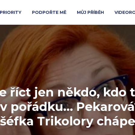
PRIORITY
PODPOŘTE MĚ
MŮJ PŘÍBĚH
VIDEOR
 říct jen někdo, kdo
 v pořádku… Pekarová
šéfka Trikolory cháp