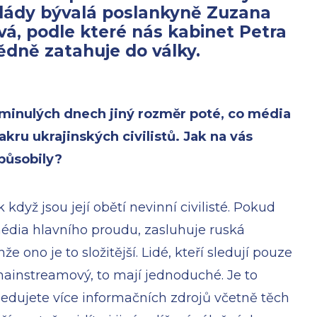
vlády bývalá poslankyně Zuzana
á, podle které nás kabinet Petra
ědně zatahuje do války.
v minulých dnech jiný rozměr poté, co média
kru ukrajinských civilistů. Jak na vás
apůsobily?
k když jsou její obětí nevinní civilisté. Pokud
 média hlavního proudu, zasluhuje ruská
e ono je to složitější. Lidé, kteří sledují pouze
mainstreamový, to mají jednoduché. Je to
sledujete více informačních zdrojů včetně těch