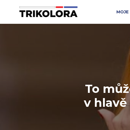
MOJE 
To může
v hlavě