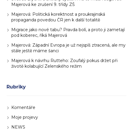
Majerová ke zrušení 9. třídy ZŠ
Majerová: Politická korektnost a proukrajinská
propaganda povedou ČR jen k další totalitě
Migrace jako nové tabu? Pravda bolí, a proto ji zametají
pod koberec, říká Majerová
Majerová: Západní Evropa je už nejspíš ztracená, ale my
stále ještě máme šanci
Majerová k návrhu Rutteho: Zoufalý pokus držet při
životě kolabující Zelenského režim
Rubriky
Komentáře
Moje projevy
NEWS