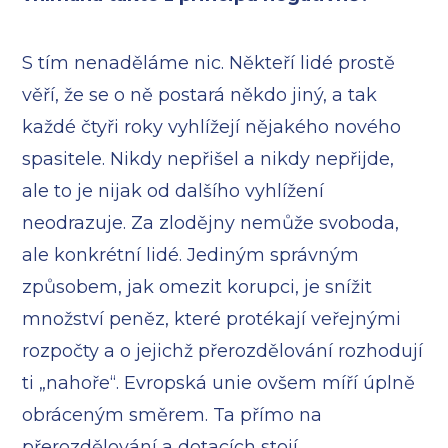
S tím nenaděláme nic. Někteří lidé prostě
věří, že se o ně postará někdo jiný, a tak
každé čtyři roky vyhlížejí nějakého nového
spasitele. Nikdy nepřišel a nikdy nepřijde,
ale to je nijak od dalšího vyhlížení
neodrazuje. Za zlodějny nemůže svoboda,
ale konkrétní lidé. Jediným správným
způsobem, jak omezit korupci, je snížit
množství peněz, které protékají veřejnými
rozpočty a o jejichž přerozdělování rozhodují
ti „nahoře“. Evropská unie ovšem míří úplně
obráceným směrem. Ta přímo na
přerozdělování a dotacích stojí