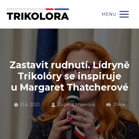
MENU
Zastavit rudnutí. Lídryně
Trikolóry se inspiruje
u Margaret Thatcherové
21.6. 2021
Zuzana Majerová
2184x