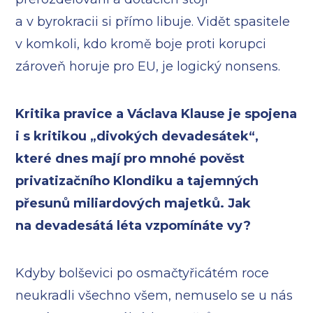
a v byrokracii si přímo libuje. Vidět spasitele
v komkoli, kdo kromě boje proti korupci
zároveň horuje pro EU, je logický nonsens.
Kritika pravice a Václava Klause je spojena
i s kritikou „divokých devadesátek“,
které dnes mají pro mnohé pověst
privatizačního Klondiku a tajemných
přesunů miliardových majetků. Jak
na devadesátá léta vzpomínáte vy?
Kdyby bolševici po osmačtyřicátém roce
neukradli všechno všem, nemuselo se u nás