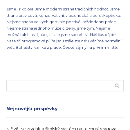
Jsme Trikolora. Jsme moderní strana tradičních hodnot. Jsme
strana pravicová, konzervativní, vlastenecká a euroskeptická.
Nejsme strana velkých gest, ale poctivé každodenní práce.
Nejsme strana jednoho muže či ženy, jsme tým. Nejsme
možná tak hlasití jako jiní, ale jsme spolehliví. Náš čas přijde.
Naše tři programové pilíře jsou stále stejné: Bráníme normální
svět. Bohatství vzniká z práce. České zájmy na prvním místě.
Nejnovější příspěvky
Svět se zrychlil a školský systém na to musí reagovat.