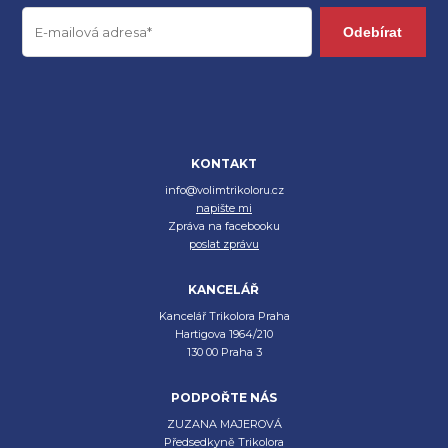
Odebírat
KONTAKT
info@volimtrikoloru.cz
napište mi
Zpráva na facebooku
poslat zprávu
KANCELÁŘ
Kancelář Trikolora Praha
Hartigova 1964/210
130 00 Praha 3
PODPOŘTE NÁS
ZUZANA MAJEROVÁ
Předsedkyně Trikolora