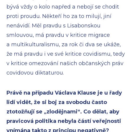
bývá vždy o kolo napřed a nebojí se chodit
proti proudu. Někteří ho za to milují, jiní
nenávidí. Měl pravdu s Lisabonskou
smlouvou, má pravdu v kritice migrace
a multikulturalismu, za rok či dva se ukáže,
že má pravdu i ve své kritice covidismu, tedy
v kritice omezování našich občanských práv
covidovou diktaturou.
Právě na případu Václava Klause je u řady
lidí vidět, že si boj za svobodu často
ztotožňují se „zlodějnami“. Co dělat, aby
pravicová politika nebyla částí veřejnosti
vnímána takto z principu negativně?